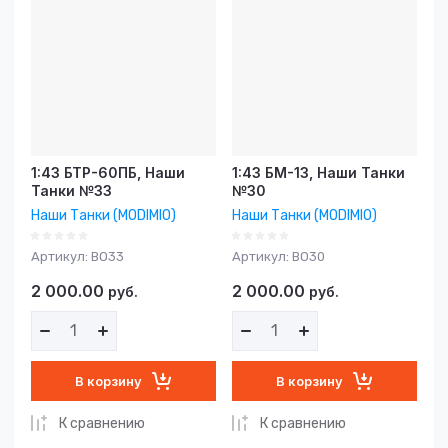
возрастание
Название - Я-А
Название - А-Я
1:43 БТР-60ПБ, Наши
1:43 БМ-13, Наши Танки
Танки №33
№30
Наши Танки (MODIMIO)
Наши Танки (MODIMIO)
Артикул:
BO33
Артикул:
BO30
2 000.00
2 000.00
руб.
руб.
В корзину
В корзину
К сравнению
К сравнению