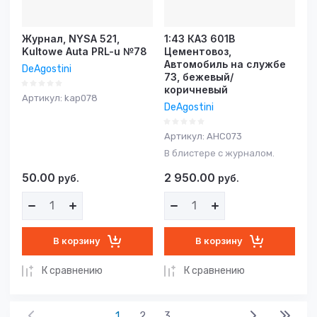
Журнал, NYSA 521,
1:43 КАЗ 601В
Kultowe Auta PRL-u №78
Цементовоз,
Автомобиль на службе
DeAgostini
73, бежевый/
коричневый
Артикул:
kap078
DeAgostini
Артикул:
АНС073
В блистере с журналом.
50.00
2 950.00
руб.
руб.
В корзину
В корзину
К сравнению
К сравнению
1
2
3