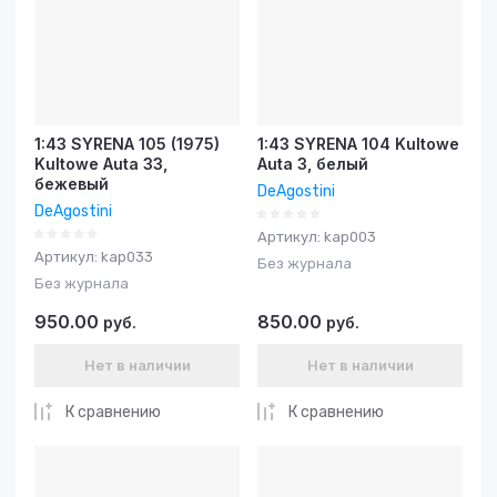
Название - Я-А
Название - А-Я
1:43 SYRENA 105 (1975)
1:43 SYRENA 104 Kultowe
Kultowe Auta 33,
Auta 3, белый
бежевый
DeAgostini
DeAgostini
Артикул:
kap003
Артикул:
kap033
Без журнала
Без журнала
950.00
850.00
руб.
руб.
Нет в наличии
Нет в наличии
К сравнению
К сравнению