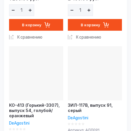
В корзину
В корзину
К сравнению
К сравнению
КО-413 (Горький-3307),
ЗИЛ-117В, выпуск 91,
выпуск 54, голубой/
серый
оранжевый
DeAgostini
DeAgostini
Артикул:
АЛЛ091